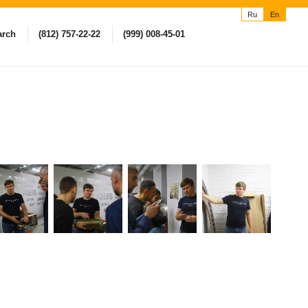
Ru
En
arch
(812) 757-22-22
(999) 008-45-01