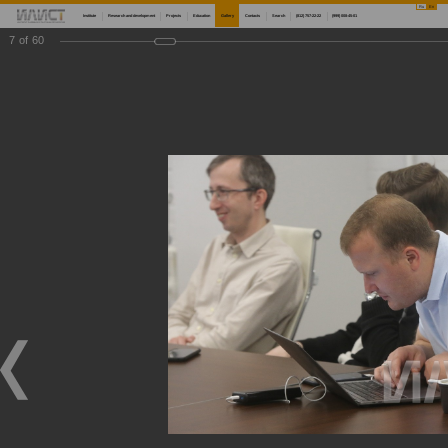
Ru
En
Institute
Research and development
Projects
Education
Gallery
Contacts
Search
(812) 757-22-22
(999) 008-45-01
7
of
60
Main
Gallery
Мастер-классы по 3D-сканированию, современным методам измерений и внедрению аддитивных технологий
Мастер-классы по 3D-сканированию, современным методам измерений и внедрению
аддитивных технологий
Мастер-классы по 3D-сканированию, современным методам измерений и внедрению аддитивных технологий
05/16/2022
Научный центр мирового уровня «Передовые цифровые технологии» морского технического университета совместно с Институтом лазерных и сварочных технологий СПбГМТУ продолжают проведение серии мастер-классов по 3D-сканированию и
современным методам измерений, а также по внедрению аддитивных технологий. Первый из серии мастер-классов состоялся 13 мая для представителей АО «Марийский машиностроительный завод», АО «КБП», ПАО «НЛМК», ООО МЦКТ (РКЦ), АО
«Северсталь Менеджмент», ПАО «ОДК-Сатурн», АО «Организация «Агат», АО «НЦВ Миль и Камов», ПАО «Корпорация ВСМПО-АВИСМА», ВШСИ МФТИ, АО «Концерн «МПО-Гидроприбор»». Мероприятия проводятся при финансовой поддержке
Минобрнауки России в рамках реализации программы по созданию и развитию научного центра мирового уровня «Передовые цифровые технологии».