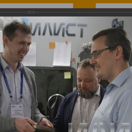
elopment
Projects
Education
Gallery
Contacts
Se
анированию, современным методам измерений и внедрению аддитивных технологий
канированию, современным методам измерений и вн
ний и внедрению аддитивных технологий
ского технического университета совместно с Институтом лазерных и 
е по внедрению аддитивных технологий. Первый из серии мастер-класс
), АО «Северсталь Менеджмент», ПАО «ОДК-Сатурн», АО «Организаци
проводятся при финансовой поддержке Минобрнауки России в рамках 