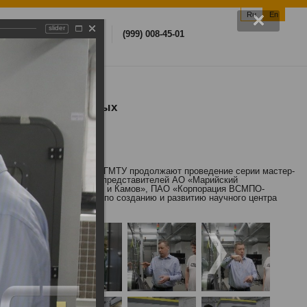
Ru
En
slider
arch
(812) 757-22-22
(999) 008-45-01
едрению аддитивных
сварочных технологий СПбГМТУ продолжают проведение серии мастер-
ов состоялся 13 мая для представителей АО «Марийский
я «Агат», АО «НЦВ Миль и Камов», ПАО «Корпорация ВСМПО-
реализации программы по созданию и развитию научного центра