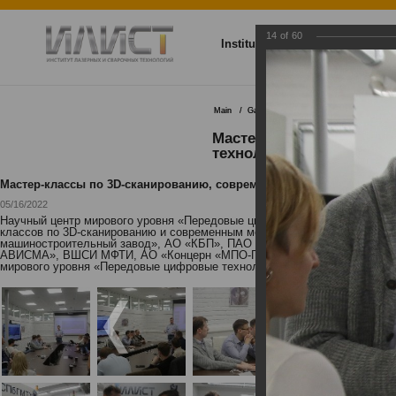
14
of
60
Institute
Research and dev
Main
Gallery
Мастер-классы по 3D-ск
Мастер-классы по 3D-с
технологий
Мастер-классы по 3D-сканированию, современным методам измере
05/16/2022
Научный центр мирового уровня «Передовые цифровые технологии» мор
классов по 3D-сканированию и современным методам измерений, а такж
машиностроительный завод», АО «КБП», ПАО «НЛМК», ООО МЦКТ (РКЦ
АВИСМА», ВШСИ МФТИ, АО «Концерн «МПО-Гидроприбор»». Мероприятия 
мирового уровня «Передовые цифровые технологии».