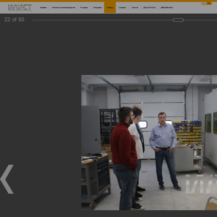
Ru
En
Institute
Research and development
Projects
Education
Gallery
Contacts
Search
(812) 757-22-22
(999) 008-45-01
22
of
60
Main
Gallery
Мастер-классы по 3D-сканированию, современным методам измерений и внедрению аддитивных технологий
Мастер-классы по 3D-сканированию, современным методам измерений и внедрению
аддитивных технологий
Мастер-классы по 3D-сканированию, современным методам измерений и внедрению аддитивных технологий
05/16/2022
Научный центр мирового уровня «Передовые цифровые технологии» морского технического университета совместно с Институтом лазерных и сварочных технологий СПбГМТУ продолжают проведение серии мастер-классов по 3D-сканированию и
современным методам измерений, а также по внедрению аддитивных технологий. Первый из серии мастер-классов состоялся 13 мая для представителей АО «Марийский машиностроительный завод», АО «КБП», ПАО «НЛМК», ООО МЦКТ (РКЦ), АО
«Северсталь Менеджмент», ПАО «ОДК-Сатурн», АО «Организация «Агат», АО «НЦВ Миль и Камов», ПАО «Корпорация ВСМПО-АВИСМА», ВШСИ МФТИ, АО «Концерн «МПО-Гидроприбор»». Мероприятия проводятся при финансовой поддержке
Минобрнауки России в рамках реализации программы по созданию и развитию научного центра мирового уровня «Передовые цифровые технологии».