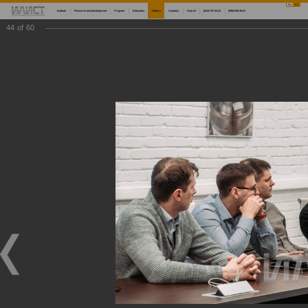
Ru
En
Institute
Research and development
Projects
Education
Gallery
Contacts
Search
(812) 757-22-22
(999) 008-45-01
44
of
60
Main
Gallery
Мастер-классы по 3D-сканированию, современным методам измерений и внедрению аддитивных технологий
Мастер-классы по 3D-сканированию, современным методам измерений и внедрению
аддитивных технологий
Мастер-классы по 3D-сканированию, современным методам измерений и внедрению аддитивных технологий
05/16/2022
Научный центр мирового уровня «Передовые цифровые технологии» морского технического университета совместно с Институтом лазерных и сварочных технологий СПбГМТУ продолжают проведение серии мастер-классов по 3D-сканированию и
современным методам измерений, а также по внедрению аддитивных технологий. Первый из серии мастер-классов состоялся 13 мая для представителей АО «Марийский машиностроительный завод», АО «КБП», ПАО «НЛМК», ООО МЦКТ (РКЦ), АО
«Северсталь Менеджмент», ПАО «ОДК-Сатурн», АО «Организация «Агат», АО «НЦВ Миль и Камов», ПАО «Корпорация ВСМПО-АВИСМА», ВШСИ МФТИ, АО «Концерн «МПО-Гидроприбор»». Мероприятия проводятся при финансовой поддержке
Минобрнауки России в рамках реализации программы по созданию и развитию научного центра мирового уровня «Передовые цифровые технологии».