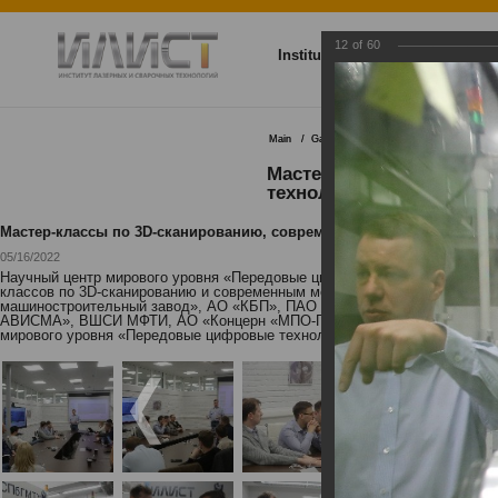
12
of
60
Institute
Research and dev
Main
Gallery
Мастер-классы по 3D-ск
Мастер-классы по 3D-с
технологий
Мастер-классы по 3D-сканированию, современным методам измере
05/16/2022
Научный центр мирового уровня «Передовые цифровые технологии» мор
классов по 3D-сканированию и современным методам измерений, а такж
машиностроительный завод», АО «КБП», ПАО «НЛМК», ООО МЦКТ (РКЦ
АВИСМА», ВШСИ МФТИ, АО «Концерн «МПО-Гидроприбор»». Мероприятия 
мирового уровня «Передовые цифровые технологии».