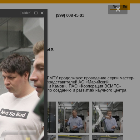
Ru
En
slider
arch
(812) 757-22-22
(999) 008-45-01
едрению аддитивных
сварочных технологий СПбГМТУ продолжают проведение серии мастер-
ов состоялся 13 мая для представителей АО «Марийский
я «Агат», АО «НЦВ Миль и Камов», ПАО «Корпорация ВСМПО-
реализации программы по созданию и развитию научного центра