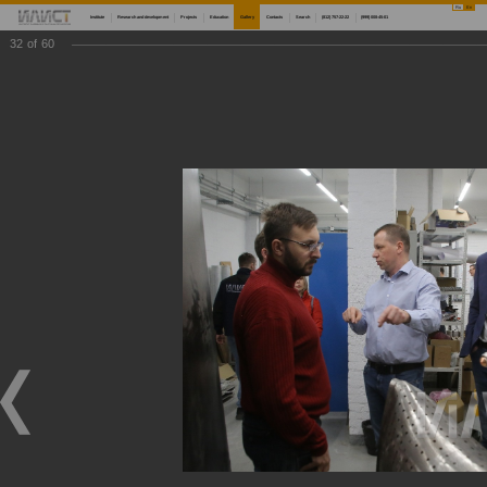
Ru
En
Institute
Research and development
Projects
Education
Gallery
Contacts
Search
(812) 757-22-22
(999) 008-45-01
32
of
60
Main
Gallery
Мастер-классы по 3D-сканированию, современным методам измерений и внедрению аддитивных технологий
Мастер-классы по 3D-сканированию, современным методам измерений и внедрению
аддитивных технологий
Мастер-классы по 3D-сканированию, современным методам измерений и внедрению аддитивных технологий
05/16/2022
Научный центр мирового уровня «Передовые цифровые технологии» морского технического университета совместно с Институтом лазерных и сварочных технологий СПбГМТУ продолжают проведение серии мастер-классов по 3D-сканированию и
современным методам измерений, а также по внедрению аддитивных технологий. Первый из серии мастер-классов состоялся 13 мая для представителей АО «Марийский машиностроительный завод», АО «КБП», ПАО «НЛМК», ООО МЦКТ (РКЦ), АО
«Северсталь Менеджмент», ПАО «ОДК-Сатурн», АО «Организация «Агат», АО «НЦВ Миль и Камов», ПАО «Корпорация ВСМПО-АВИСМА», ВШСИ МФТИ, АО «Концерн «МПО-Гидроприбор»». Мероприятия проводятся при финансовой поддержке
Минобрнауки России в рамках реализации программы по созданию и развитию научного центра мирового уровня «Передовые цифровые технологии».