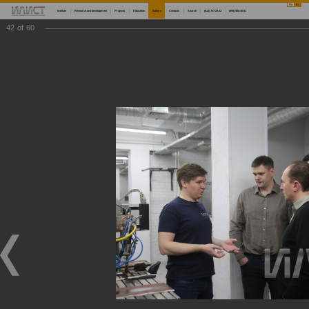
Ru
En
Institute
Research and development
Projects
Education
Gallery
Contacts
Search
(812) 757-22-22
(999) 008-45-01
42
of
60
Main
Gallery
Мастер-классы по 3D-сканированию, современным методам измерений и внедрению аддитивных технологий
Мастер-классы по 3D-сканированию, современным методам измерений и внедрению
аддитивных технологий
Мастер-классы по 3D-сканированию, современным методам измерений и внедрению аддитивных технологий
05/16/2022
Научный центр мирового уровня «Передовые цифровые технологии» морского технического университета совместно с Институтом лазерных и сварочных технологий СПбГМТУ продолжают проведение серии мастер-классов по 3D-сканированию и
современным методам измерений, а также по внедрению аддитивных технологий. Первый из серии мастер-классов состоялся 13 мая для представителей АО «Марийский машиностроительный завод», АО «КБП», ПАО «НЛМК», ООО МЦКТ (РКЦ), АО
«Северсталь Менеджмент», ПАО «ОДК-Сатурн», АО «Организация «Агат», АО «НЦВ Миль и Камов», ПАО «Корпорация ВСМПО-АВИСМА», ВШСИ МФТИ, АО «Концерн «МПО-Гидроприбор»». Мероприятия проводятся при финансовой поддержке
Минобрнауки России в рамках реализации программы по созданию и развитию научного центра мирового уровня «Передовые цифровые технологии».