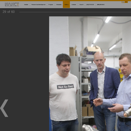
Ru
En
Institute
Research and development
Projects
Education
Gallery
Contacts
Search
(812) 757-22-22
(999) 008-45-01
29
of
60
Main
Gallery
Мастер-классы по 3D-сканированию, современным методам измерений и внедрению аддитивных технологий
Мастер-классы по 3D-сканированию, современным методам измерений и внедрению
аддитивных технологий
Мастер-классы по 3D-сканированию, современным методам измерений и внедрению аддитивных технологий
05/16/2022
Научный центр мирового уровня «Передовые цифровые технологии» морского технического университета совместно с Институтом лазерных и сварочных технологий СПбГМТУ продолжают проведение серии мастер-классов по 3D-сканированию и
современным методам измерений, а также по внедрению аддитивных технологий. Первый из серии мастер-классов состоялся 13 мая для представителей АО «Марийский машиностроительный завод», АО «КБП», ПАО «НЛМК», ООО МЦКТ (РКЦ), АО
«Северсталь Менеджмент», ПАО «ОДК-Сатурн», АО «Организация «Агат», АО «НЦВ Миль и Камов», ПАО «Корпорация ВСМПО-АВИСМА», ВШСИ МФТИ, АО «Концерн «МПО-Гидроприбор»». Мероприятия проводятся при финансовой поддержке
Минобрнауки России в рамках реализации программы по созданию и развитию научного центра мирового уровня «Передовые цифровые технологии».