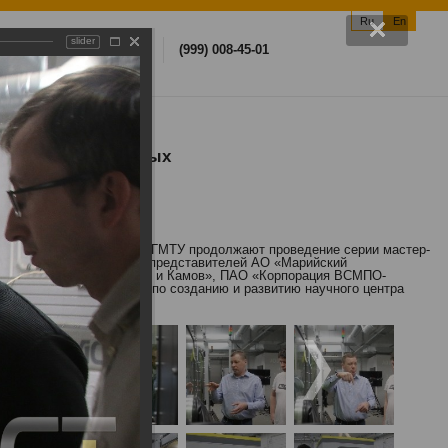
Ru
En
slider
arch
(812) 757-22-22
(999) 008-45-01
едрению аддитивных
сварочных технологий СПбГМТУ продолжают проведение серии мастер-
ов состоялся 13 мая для представителей АО «Марийский
я «Агат», АО «НЦВ Миль и Камов», ПАО «Корпорация ВСМПО-
реализации программы по созданию и развитию научного центра