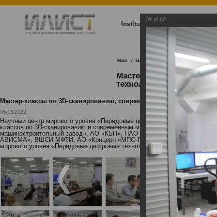
39
of
60
Institute
Research and dev
Main
Gallery
Мастер-классы по 3D-ск
Мастер-классы по 3D-с
технологий
Мастер-классы по 3D-сканированию, современным методам измере
05/16/2022
Научный центр мирового уровня «Передовые цифровые технологии» мор
классов по 3D-сканированию и современным методам измерений, а такж
машиностроительный завод», АО «КБП», ПАО «НЛМК», ООО МЦКТ (РКЦ
АВИСМА», ВШСИ МФТИ, АО «Концерн «МПО-Гидроприбор»». Мероприятия 
мирового уровня «Передовые цифровые технологии».