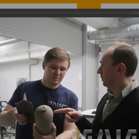
elopment
Projects
Education
Gallery
Contacts
Se
анированию, современным методам измерений и внедрению аддитивных технологий
канированию, современным методам измерений и вн
ний и внедрению аддитивных технологий
ского технического университета совместно с Институтом лазерных и 
е по внедрению аддитивных технологий. Первый из серии мастер-класс
), АО «Северсталь Менеджмент», ПАО «ОДК-Сатурн», АО «Организаци
проводятся при финансовой поддержке Минобрнауки России в рамках 